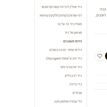
נייר אפלין לכריכה קשה וקרטונאז
יות. משקל 110 ג”ר גודל הנייר
ליומנים,
דפי שורות|נקודות|חלקים|עטיפות
מארזי נייר 12 על 12
מציאון של נייר
ניירות מעוצבים
ניירות שימר- פנינה בגוונים
נייר יפני צ'יוגאמי Chiyogami
נייר יופו צבעי מים
נייר רבע גיליון
בדי כריכה
אביזרים
כלי עבודה ואחסון מעץ