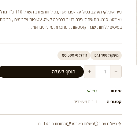
נייר איטלקי מעוצב נטול עץ -פבריאנו ,נטול חומצ
70*50 ס”מ. מתאים ליצירה בנייר בכריכה קשה: עטיפות אלבומים , כריכות 
בסיסים ללוחות שנה, קופסאות , מחברות ,אוגדנים ועוד…
משקל: 100 גרם
גודל: 50X70 סמ
+
−
הוסף לעגלה
זמינות
במלאי
קטגוריה
ניירות מעוצבים
משלוח מהיר
תשלום מאובטח
החזרות תוך 14 יום