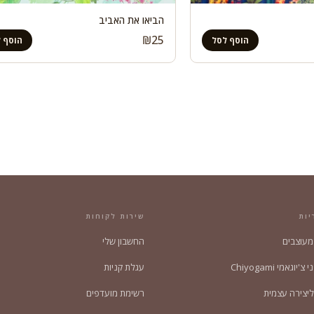
הביאו את האביב
₪
25
הוסף לסל
הוסף 
יות
שירות לקוחות
 מעוצבים
החשבון שלי
'יוגאמי Chiyogami
עגלת קניות
ליצירה עצמית
רשימת מועדפים