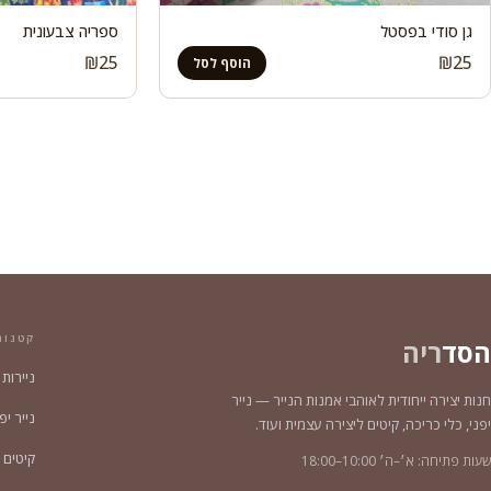
גן סודי בפסטל
ספריה צבעונית
₪
25
₪
25
הוסף לסל
קטגור
הסד
ריה
ניירות
חנות יצירה ייחודית לאוהבי אמנות הנייר — נייר
נייר יפני צ
יפני, כלי כריכה, קיטים ליצירה עצמית ועוד.
קיטים 
שעות פתיחה: א׳–ה׳ 10:00–18:00