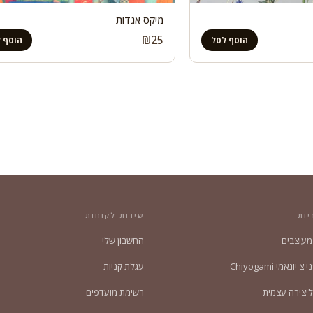
מיקס אגדות
₪
25
הוסף לסל
הוסף 
יות
שירות לקוחות
 מעוצבים
החשבון שלי
'יוגאמי Chiyogami
עגלת קניות
ליצירה עצמית
רשימת מועדפים