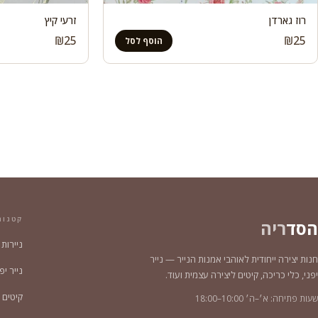
רוז גארדן
זרעי קיץ
₪
25
₪
25
הוסף לסל
קטגור
הסד
ריה
ניירות
חנות יצירה ייחודית לאוהבי אמנות הנייר — נייר
נייר יפני צ
יפני, כלי כריכה, קיטים ליצירה עצמית ועוד.
קיטים 
שעות פתיחה: א׳–ה׳ 10:00–18:00