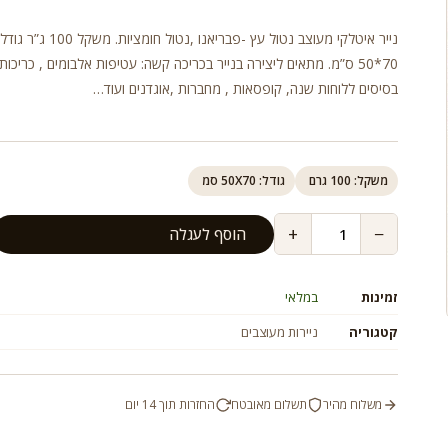
נייר איטלקי מעוצב נטול עץ -פבריאנו ,נטול חומצ
70*50 ס”מ. מתאים ליצירה בנייר בכריכה קשה: עטיפות אלבומים , כריכות 
בסיסים ללוחות שנה, קופסאות , מחברות ,אוגדנים ועוד…
משקל: 100 גרם
גודל: 50X70 סמ
+
−
הוסף לעגלה
זמינות
במלאי
קטגוריה
ניירות מעוצבים
משלוח מהיר
תשלום מאובטח
החזרות תוך 14 יום