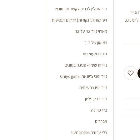
נייר אפלין לכריכה קשה וקרטונאז
יות. משקל 100 ג”ר גודל הנייר
ליומנים,
דפי שורות|נקודות|חלקים|עטיפות
מארזי נייר 12 על 12
מציאון של נייר
ניירות מעוצבים
ניירות שימר- פנינה בגוונים
נייר יפני צ'יוגאמי Chiyogami
נייר יופו צבעי מים
נייר רבע גיליון
בדי כריכה
אביזרים
כלי עבודה ואחסון מעץ