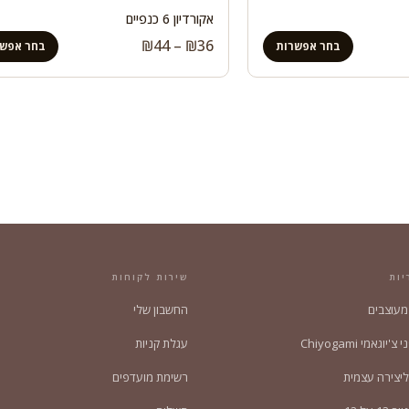
אקורדיון 6 כנפיים
טווח
₪
44
–
₪
36
בחר אפשרות
בחר אפשר
מחירים:
עד
יות
שירות לקוחות
 מעוצבים
החשבון שלי
'יוגאמי Chiyogami
עגלת קניות
ליצירה עצמית
רשימת מועדפים