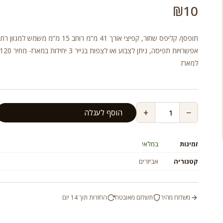
₪
10
תופסן/ קליפס שחור, קפיצי אורך 41 מ”מ רוחב 15 מ”מ משמש למ
למארז
+
−
הוסף לעגלה
זמינות
במלאי
קטגוריה
אביזרים
משלוח מהיר
תשלום מאובטח
החזרות תוך 14 יום