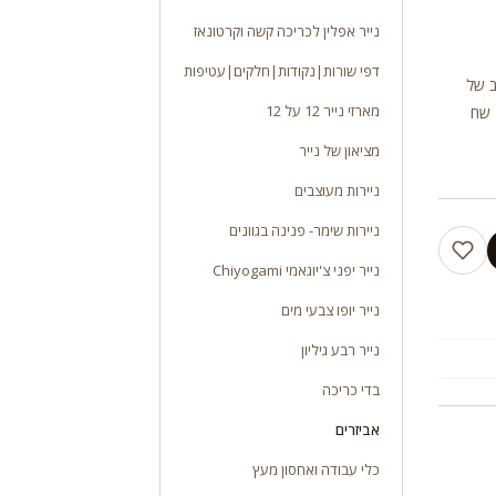
נייר אפלין לכריכה קשה וקרטונאז
דפי שורות|נקודות|חלקים|עטיפות
גוון רחב של
מארזי נייר 12 על 12
אפשרויות תפיסה, ניתן לצבוע ואו לצפות בנייר 3 יחידות במארז- מחיר 120 שח
מציאון של נייר
ניירות מעוצבים
ניירות שימר- פנינה בגוונים
נייר יפני צ'יוגאמי Chiyogami
נייר יופו צבעי מים
נייר רבע גיליון
בדי כריכה
אביזרים
כלי עבודה ואחסון מעץ