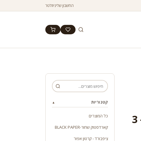
החשבון שלי
ניוזלטר
קטגוריות
▲
תופסן / קליפס שחור 41 מ"מ - 3
כל המוצרים
קארדסטוק שחור-BLACK PAPER
ציפבורד - קרטון אפור