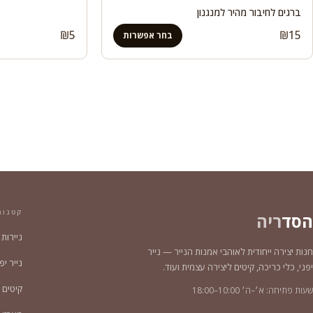
ברגים לחיבור מהיר למנגנון
₪
5
₪
15
בחר אפשרות
קטגור
הסד
ריה
ניירות
חנות יצירה ייחודית לאוהבי אמנות הנייר — נייר
נייר יפני צ
יפני, כלי כריכה, קיטים ליצירה עצמית ועוד.
קיטים 
שעות פתיחה: א׳–ה׳ 10:00–18:00