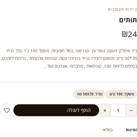
ניירות מעוצבים
תותים
₪
24
נייר איטלקי מעוצב נטול עץ -פבריאנו ,נטול חומציות. משקל 100 ג”ר גודל הנייר
70*50 ס”מ. מתאים ליצירה בנייר בכריכה קשה: עטיפות אלבומים , כריכות ליומנים,
בסיסים ללוחות שנה, קופסאות , מחברות ,אוגדנים ועוד…
משקל: 100 גרם
גודל: 50X70 סמ
+
−
הוסף לעגלה
זמינות
במלאי