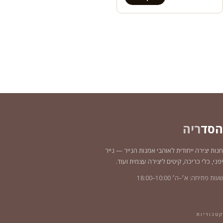
הסד
ריה
חנות יצירה ייחודית לאוהבי אמנות הנייר — נייר
יפני, כלי כריכה, קיטים ליצירה עצמית ועוד.
שעות פתיחה: א׳–ה׳ 10:00–18:00
קטגוריות