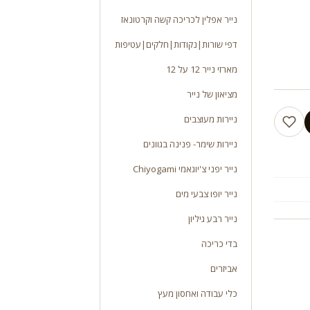
נייר אפלין לכריכה קשה וקרטונאז
דפי שורות|נקודות|חלקים|עטיפות
מארזי נייר 12 על 12
מציאון של נייר
ניירות מעוצבים
ניירות שימר- פנינה בגוונים
נייר יפני צ'יוגאמי Chiyogami
נייר יופו צבעי מים
נייר רבע גיליון
בדי כריכה
אביזרים
כלי עבודה ואחסון מעץ