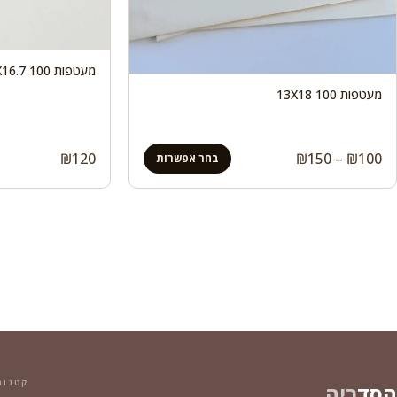
מעטפות 100 16.7X16.7
מעטפות 100 13X18
טווח
₪
120
₪
150
–
₪
100
בחר אפשרות
מחירים:
עד
קטגור
הסד
ריה