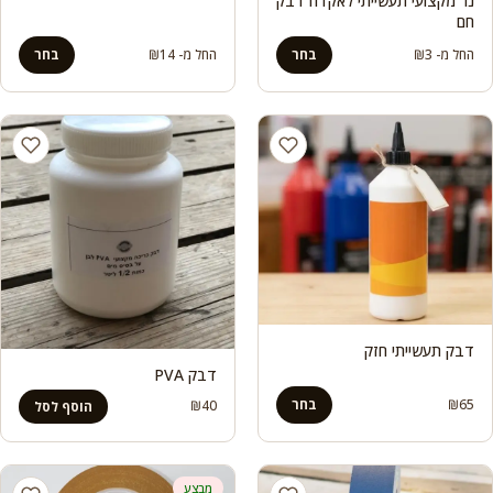
נר מקצועי תעשייתי לאקדח דבק
חם
החל מ-
3
₪
בחר
החל מ-
14
₪
בחר
דבק תעשייתי חזק
דבק PVA
65
₪
בחר
₪
40
הוסף לסל
מבצע