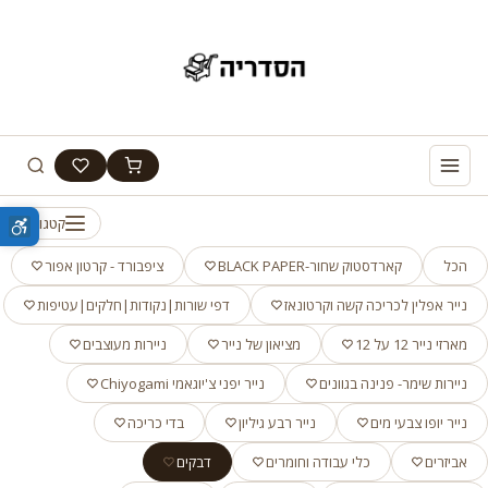
קטגוריות
הכל
קארדסטוק שחור-BLACK PAPER
ציפבורד - קרטון אפור
נייר אפלין לכריכה קשה וקרטונאז
דפי שורות|נקודות|חלקים|עטיפות
מארזי נייר 12 על 12
מציאון של נייר
ניירות מעוצבים
ניירות שימר- פנינה בגוונים
נייר יפני צ'יוגאמי Chiyogami
נייר יופו צבעי מים
נייר רבע גיליון
בדי כריכה
אביזרים
כלי עבודה וחומרים
דבקים