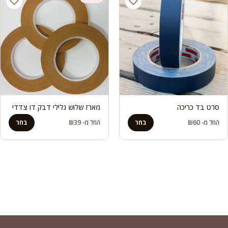
סרט בד כריכה
מארז שלוש גלילי דבק דו צדדי
החל מ-
60
₪
בחר
החל מ-
39
₪
בחר