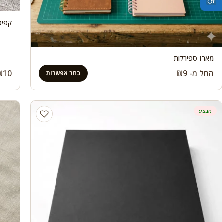
קפיט
מארז ספירלות
החל מ-
9
₪
10
₪
בחר אפשרות
מבצע