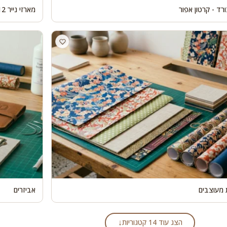
רד - קרטון אפור
מארזי נייר 12 על 12
ת מעוצבים
אביזרים
↓
הצג עוד 14 קטגוריות