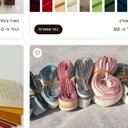
אפלין
מארזי ציפורד
 מ-
8
₪
החל מ-
10
בחר אפשרות