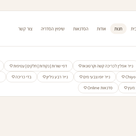
ית
חנות
אודות
הסדנאות
שיפוץ הסדריה
צור קשר
נייר אפלין לכריכה קשה וקרטונאז
דפי שורות|נקודות|חלקים|עטיפות
נייר יופו צבעי מים
נייר רבע גיליון
בדי כריכה
א
 מעץ
סדנאות Online