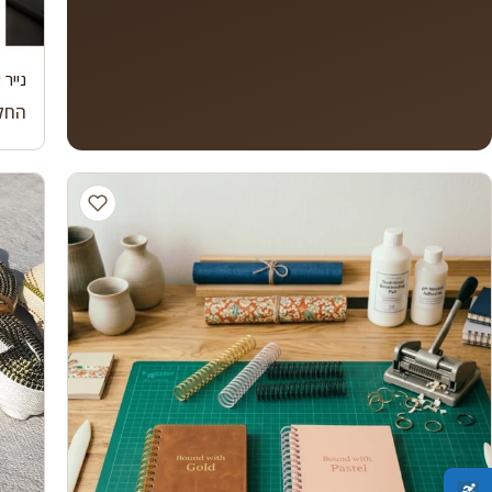
נייר 
החל