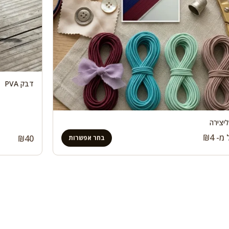
דבק PVA
ליצירה
 מ-
4
₪
₪
40
בחר אפשרות