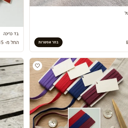
ל
בד כריכה
החל מ-
15
בחר אפשרות