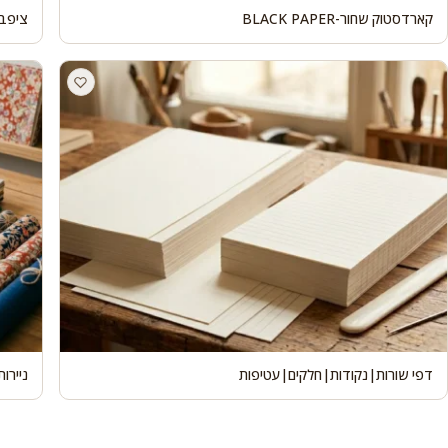
קארדסטוק שחור-BLACK PAPER
ציפבו
דפי שורות|נקודות|חלקים|עטיפות
ניירו