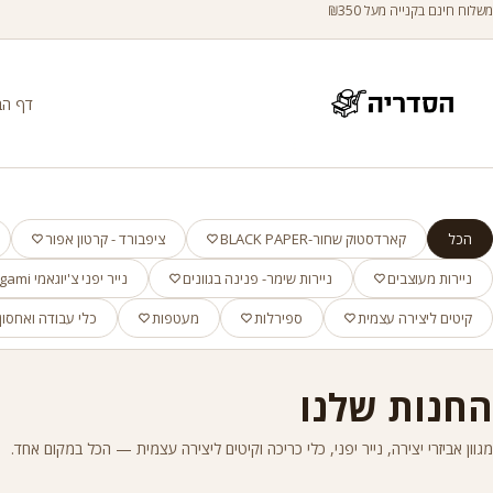
משלוח חינם בקנייה מעל ₪350
דף הב
הכל
קארדסטוק שחור-BLACK PAPER
ציפבורד - קרטון אפור
ניירות מעוצבים
ניירות שימר- פנינה בגוונים
נייר יפני צ'יוגאמי Chiyogami
קיטים ליצירה עצמית
ספירלות
מעטפות
כלי עבודה ואחסון
החנות שלנו
מגוון אביזרי יצירה, נייר יפני, כלי כריכה וקיטים ליצירה עצמית — הכל במקום אחד.