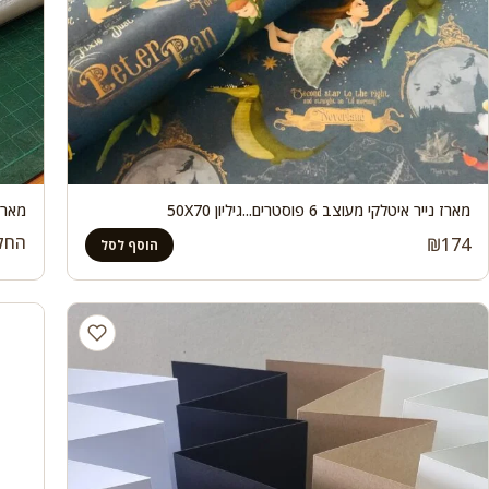
מארז נייר איטלקי מעוצב 6 פוסטרים...גיליון 50X70
מארז 
החל
₪
174
הוסף לסל