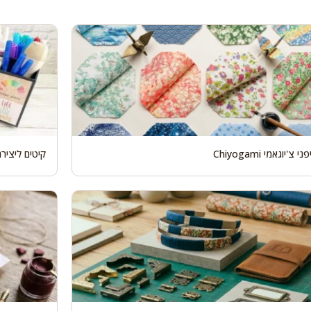
י צ'יוגאמי Chiyogami
קיטים ליציר