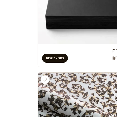
וק
₪
בחר אפשרות