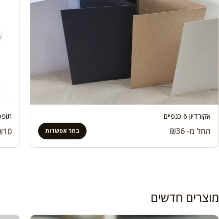
אקורדיון 6 כנפיים
תופסן / ק
החל מ-
36
₪
₪
10
בחר אפשרות
מוצרים חדשים