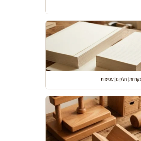
נקודות|חלקים|עטיפות