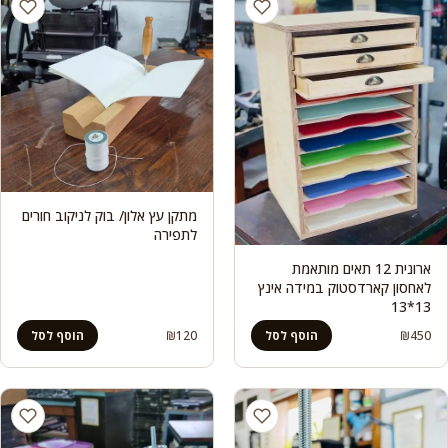
מתקן עץ אלון/ בוק לניקוב חורים
לתפירה
ארונית 12 תאים מותאמת
לאחסון קארדסטוק במידה אינץ
13*13
₪
120
₪
450
הוסף לסל
הוסף לסל