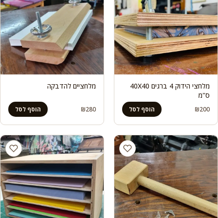
מלחצי הידוק 4 ברגים 40X40
מלחציים להדבקה
ס"מ
₪
280
₪
200
הוסף לסל
הוסף לסל