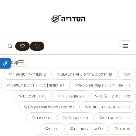
קטגוריות
הכל
קארדסטוק שחור-BLACK PAPER
ציפבורד - קרטון אפור
נייר אפלין לכריכה קשה וקרטונאז
דפי שורות|נקודות|חלקים|עטיפות
מארזי נייר 12 על 12
מציאון של נייר
ניירות מעוצבים
ניירות שימר- פנינה בגוונים
נייר יפני צ'יוגאמי Chiyogami
נייר יופו צבעי מים
נייר רבע גיליון
בדי כריכה
אביזרים
כלי עבודה וחומרים
דבקים