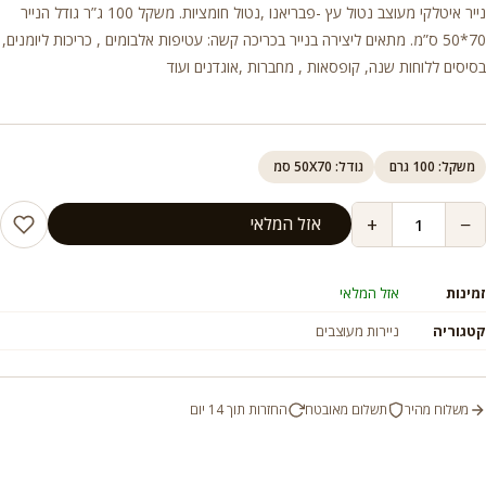
נייר איטלקי מעוצב נטול עץ -פבריאנו ,נטול חומציות. משקל 100 ג”ר גודל הנייר
70*50 ס”מ. מתאים ליצירה בנייר בכריכה קשה: עטיפות אלבומים , כריכות ליומנים,
בסיסים ללוחות שנה, קופסאות , מחברות ,אוגדנים ועוד
משקל: 100 גרם
גודל: 50X70 סמ
+
−
אזל המלאי
זמינות
אזל המלאי
קטגוריה
ניירות מעוצבים
משלוח מהיר
תשלום מאובטח
החזרות תוך 14 יום