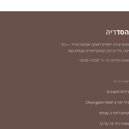
הסד
ריה
חנות יצירה ייחודית לאוהבי אמנות הנייר — נייר
יפני, כלי כריכה, קיטים ליצירה עצמית ועוד.
שעות פתיחה: א׳–ה׳ 10:00–18:00
קטגוריות
ניירות מעוצבים
נייר יפני צ'יוגאמי Chiyogami
קיטים ליצירה עצמית
מארזי נייר 12 על 12