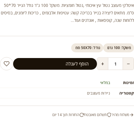
איטלקי מעוצב נטול עץ איכותי ,נטול חומציות. משקל 100 ג”ר גודל הנייר 70*50
ס”מ. מתאים ליצירה בנייר בכריכה קשה: עטיפות אלבומים , כריכות ליומנים, בסיסים
ללוחות שנה, קופסאות , אוגדנים ועוד…
משקל: 100 גרם
גודל: 50X70 סמ
+
−
הוסף לעגלה
זמינות
במלאי
קטגוריה
ניירות מעוצבים
משלוח מהיר
תשלום מאובטח
החזרות תוך 14 יום