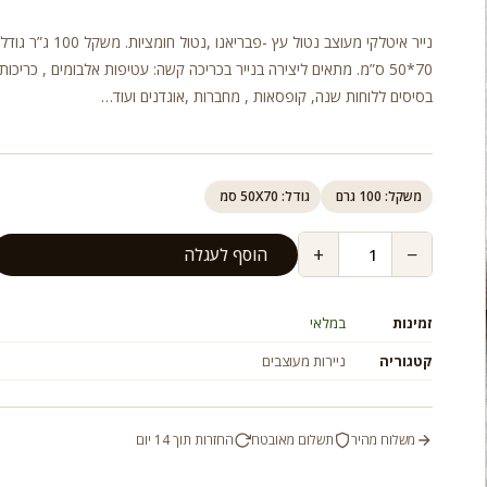
נייר איטלקי מעוצב נטול עץ -פבריאנו ,נטול חומצ
70*50 ס”מ. מתאים ליצירה בנייר בכריכה קשה: עטיפות אלבומים , כריכות 
בסיסים ללוחות שנה, קופסאות , מחברות ,אוגדנים ועוד…
משקל: 100 גרם
גודל: 50X70 סמ
+
−
הוסף לעגלה
זמינות
במלאי
קטגוריה
ניירות מעוצבים
משלוח מהיר
תשלום מאובטח
החזרות תוך 14 יום