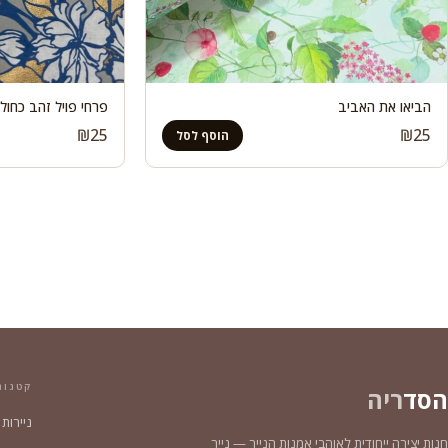
הביאו את האביב
פרחי פויל זהב כחול נ
₪
25
₪
25
הוסף לסל
קטגור
הסד
ריה
ניירות
חנות יצירה ייחודית לאוהבי אמנות הנייר — נייר