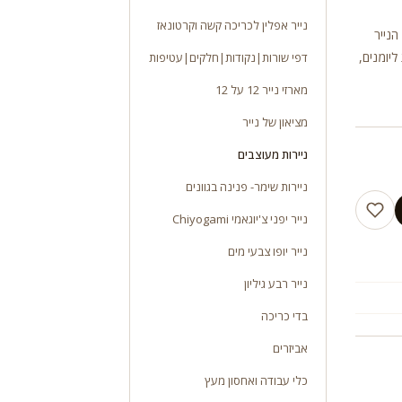
נייר אפלין לכריכה קשה וקרטונאז
יות. משקל 100 ג”ר גודל הנייר
ליומנים,
דפי שורות|נקודות|חלקים|עטיפות
מארזי נייר 12 על 12
מציאון של נייר
ניירות מעוצבים
ניירות שימר- פנינה בגוונים
נייר יפני צ'יוגאמי Chiyogami
נייר יופו צבעי מים
נייר רבע גיליון
בדי כריכה
אביזרים
כלי עבודה ואחסון מעץ