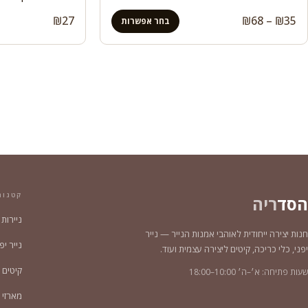
טווח
₪
27
₪
68
–
₪
35
בחר אפשרות
מחירים:
עד
קטגור
הסד
ריה
ניירות
חנות יצירה ייחודית לאוהבי אמנות הנייר — נייר
נייר יפני צ
יפני, כלי כריכה, קיטים ליצירה עצמית ועוד.
קיטים 
שעות פתיחה: א׳–ה׳ 10:00–18:00
מארזי נייר 2