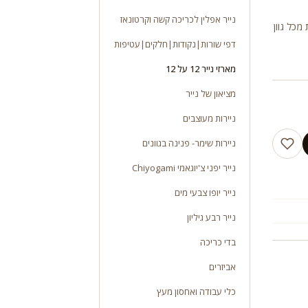
נייר אפלין לכריכה קשה וקרטונאז
נת, לבן מידה 12* 12 אינץ, 25 יחידות מכל גוון
דפי שורות|נקודות|חלקים|עטיפות
מארזי נייר 12 על 12
מציאון של נייר
ניירות מעוצבים
ניירות שימר- פנינה בגוונים
נייר יפני צ'יוגאמי Chiyogami
נייר יופו צבעי מים
נייר רבע גיליון
בדי כריכה
אביזרים
כלי עבודה ואחסון מעץ