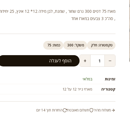
מארז 75 דפים 300 גרם שחור , שמ
, סה”כ 3 צבעים במארז אחד
טקסטורה: חלק
משקל: 300
כמות: 75
+
−
הוסף לעגלה
זמינות
במלאי
קטגוריה
מארזי נייר 12 על 12
משלוח מהיר
תשלום מאובטח
החזרות תוך 14 יום