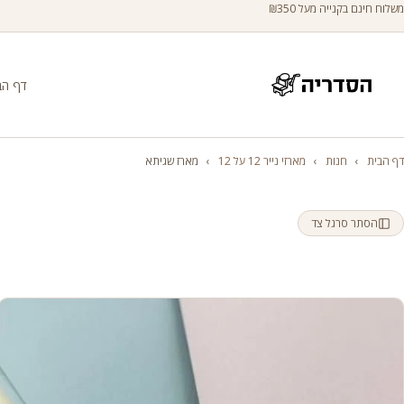
משלוח חינם בקנייה מעל ₪350
דף הב
דף הבית
›
חנות
›
מארזי נייר 12 על 12
›
מארז שגיתא
הסתר סרגל צד