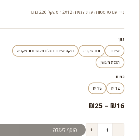
מחירים:
נייר עם טקסטורה עדינה מידה 12X12 משקל 220 גרם
עד
גוון
אייבורי
ורוד שקדיה
מיקס אייבורי תכלת מעושן ורוד שקדיה
תכלת מעושן
כמות
12 יח
18 יח
טווח
₪
25
–
₪
16
מחירים:
+
−
הוסף לעגלה
עד