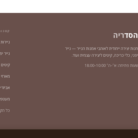
קטגור
הסד
ריה
ניירות
חנות יצירה ייחודית לאוהבי אמנות הנייר — נייר
נייר יפני צ
יפני, כלי כריכה, קיטים ליצירה עצמית ועוד.
קיטים 
שעות פתיחה: א׳–ה׳ 10:00–18:00
מארזי נייר 2
אביזרי
מעטפו
כל הקט
© 2026
הסדריה
. כל הזכויות שמורות.