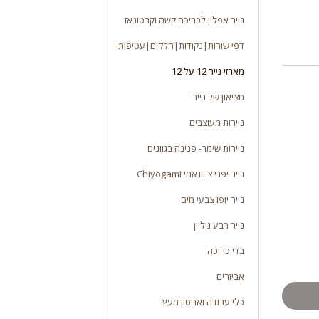
נייר אפלין לכריכה קשה וקרטונאז
דפי שורות|נקודות|חלקים|עטיפות
מארזי נייר 12 על 12
מציאון של נייר
ניירות מעוצבים
ניירות שימר- פנינה בגוונים
נייר יפני צ'יוגאמי Chiyogami
נייר יופו צבעי מים
נייר רבע גיליון
בדי כריכה
אביזרים
כלי עבודה ואחסון מעץ