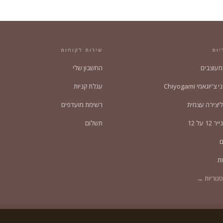
יות
שירות לקוחות
 מעוצבים
החשבון שלי
'יוגאמי Chiyogami
עגלת קניות
ליצירה עצמית
רשימת מועדפים
1 על 12
תשלום
ם
ת
גוריות →