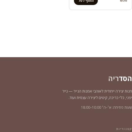
₪
38
הוסף לסל
הסד
ריה
חנות יצירה ייחודית לאוהבי אמנות הנייר — נייר
יפני, כלי כריכה, קיטים ליצירה עצמית ועוד.
שעות פתיחה: א׳–ה׳ 10:00–18:00
קטגוריות