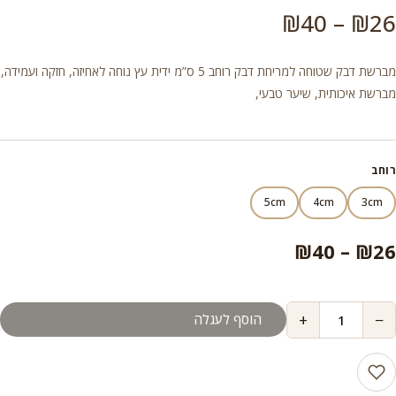
טווח
₪
40
–
₪
26
מחירים:
מברשת דבק שטוחה למריחת דבק רוחב 5 ס”מ ידית עץ נוחה לאחיזה, חזקה ועמידה,
מברשת איכותית, שיער טבעי,
עד
רוחב
5cm
4cm
3cm
טווח
₪
40
–
₪
26
מחירים:
+
−
הוסף לעגלה
עד