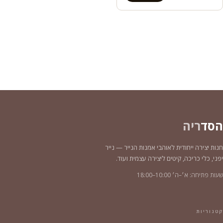
הסד
ריה
חנות יצירה ייחודית לאוהבי אמנות הנייר — נייר
יפני, כלי כריכה, קיטים ליצירה עצמית ועוד.
שעות פתיחה: א׳–ה׳ 10:00–18:00
קטגוריות