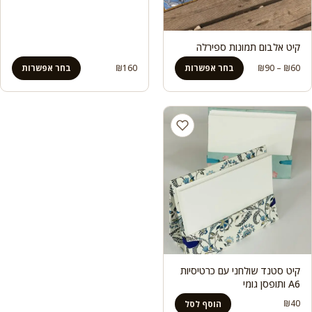
קיט אלבום תמונות ספירלה
טווח
60
₪
–
90
₪
בחר אפשרות
160
₪
בחר אפשרות
מחירים:
עד
קיט סטנד שולחני עם כרטיסיות
A6 ותופסן גומי
₪
40
הוסף לסל