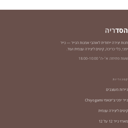
הסד
ריה
חנות יצירה ייחודית לאוהבי אמנות הנייר — נייר
יפני, כלי כריכה, קיטים ליצירה עצמית ועוד.
שעות פתיחה: א׳–ה׳ 10:00–18:00
קטגוריות
ניירות מעוצבים
נייר יפני צ'יוגאמי Chiyogami
קיטים ליצירה עצמית
מארזי נייר 12 על 12