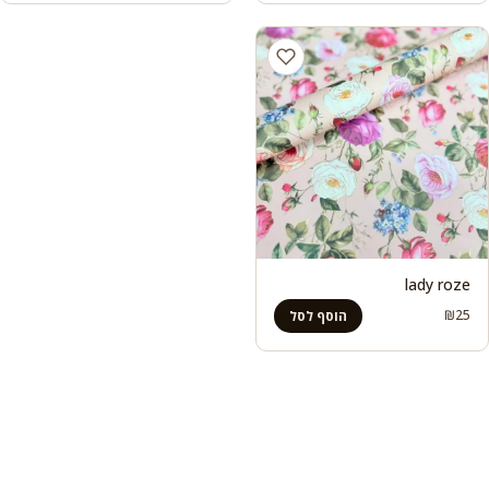
lady roze
₪
25
הוסף לסל