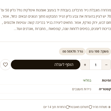
מהדורה מוגבלת נייר מרבלינג בעבודת יד בעיצוב ואומנות איטלקית גודל גליון 50 על
70 יש לציין בהערות את צבע גליון הנייר המבוקש מתוך הגוונים הבאים: כחול, אפור,
חום דבש, ירוק טורקיז, אפור. מתאים ליצירה בנייר בכריכה קשה: עטיפות אלבומים ,
כריכות ליומנים, בסיסים ללוחות שנה, קופסאות , מחברות ,אוגדנים ועוד…
משקל: 100 גרם
גודל: 50X70 סמ
+
−
הוסף לעגלה
זמינות
במלאי
קטגוריה
ניירות מעוצבים
משלוח מהיר
תשלום מאובטח
החזרות תוך 14 יום