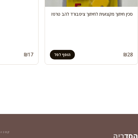
סכין חיתוך מקצועית לחיתוך ציפבורד להב טרפז
₪
17
₪
28
הוסף לסל
קטגור
הסד
ריה