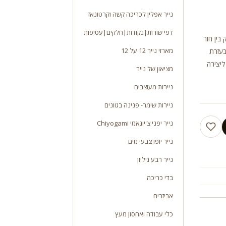
נייר אפלין לכריכה קשה וקרטונאז
דפי שורות|נקודות|חלקים|עטיפות
כה קשה אורך 30 ס”מ מרחק בין חור
מארזי נייר 12 על 12
בעזרת
ליצירה
מציאון של נייר
ניירות מעוצבים
ניירות שימר- פנינה בגוונים
נייר יפני צ'יוגאמי Chiyogami
נייר יופו צבעי מים
נייר רבע גיליון
בדי כריכה
אביזרים
כלי עבודה ואחסון מעץ