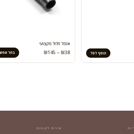
אזמל חלול מקצועי
טווח
₪
145
–
₪
38
בחר אפשר
הוסף לסל
מחירים:
עד
יות
שירות לקוחות