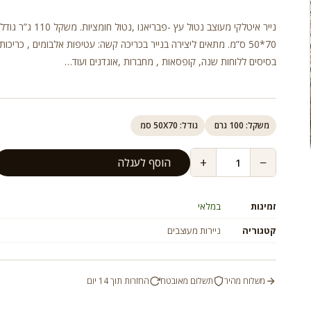
נייר איטלקי מעוצב נטול עץ -פבריאנו ,נטול חומצ
70*50 ס”מ. מתאים ליצירה בנייר בכריכה קשה: עטיפות אלבומים , כריכות 
בסיסים ללוחות שנה, קופסאות , מחברות ,אוגדנים ועוד…
משקל: 100 גרם
גודל: 50X70 סמ
+
−
הוסף לעגלה
זמינות
במלאי
קטגוריה
ניירות מעוצבים
משלוח מהיר
תשלום מאובטח
החזרות תוך 14 יום