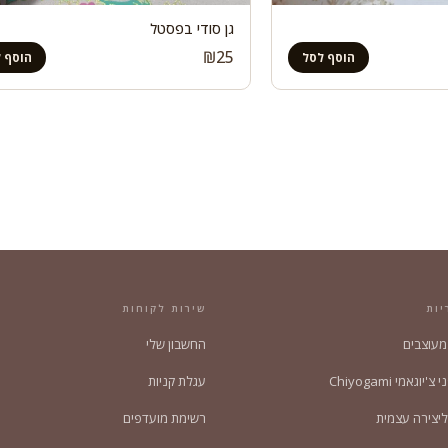
גן סודי בפסטל
₪
25
הוסף לסל
הוסף 
יות
שירות לקוחות
 מעוצבים
החשבון שלי
'יוגאמי Chiyogami
עגלת קניות
ליצירה עצמית
רשימת מועדפים