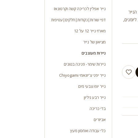
נייר אפלין לכריכה קשה וקרטונאז
יות. משקל 110 ג”ר גודל הנייר
ליומנים,
דפי שורות|נקודות|חלקים|עטיפות
מארזי נייר 12 על 12
מציאון של נייר
ניירות מעוצבים
ניירות שימר- פנינה בגוונים
נייר יפני צ'יוגאמי Chiyogami
נייר יופו צבעי מים
נייר רבע גיליון
בדי כריכה
אביזרים
כלי עבודה ואחסון מעץ