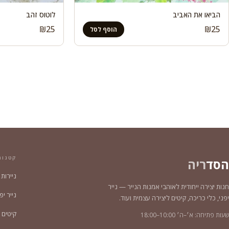
הביאו את האביב
לוטוס זהב
₪
25
₪
25
הוסף לסל
קטגור
הסד
ריה
ניירות
חנות יצירה ייחודית לאוהבי אמנות הנייר — נייר
נייר יפני צ
יפני, כלי כריכה, קיטים ליצירה עצמית ועוד.
קיטים 
שעות פתיחה: א׳–ה׳ 10:00–18:00