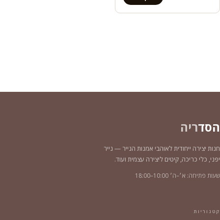
הסד
ריה
חנות יצירה ייחודית לאוהבי אמנות הנייר — נייר
יפני, כלי כריכה, קיטים ליצירה עצמית ועוד.
שעות פתיחה: א׳–ה׳ 10:00–18:00
קטגוריות