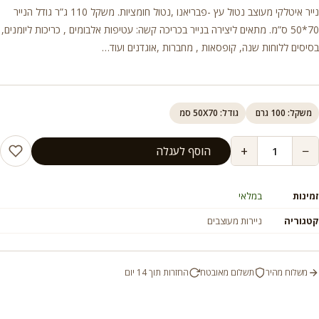
נייר איטלקי מעוצב נטול עץ -פבריאנו ,נטול חומציות. משקל 110 ג”ר גודל הנייר
70*50 ס”מ. מתאים ליצירה בנייר בכריכה קשה: עטיפות אלבומים , כריכות ליומנים,
בסיסים ללוחות שנה, קופסאות , מחברות ,אוגדנים ועוד…
משקל: 100 גרם
גודל: 50X70 סמ
+
−
הוסף לעגלה
זמינות
במלאי
קטגוריה
ניירות מעוצבים
משלוח מהיר
תשלום מאובטח
החזרות תוך 14 יום