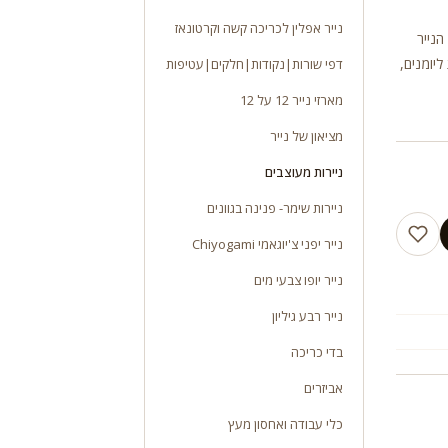
נייר אפלין לכריכה קשה וקרטונאז
יות. משקל 100 ג”ר גודל הנייר
ליומנים,
דפי שורות|נקודות|חלקים|עטיפות
מארזי נייר 12 על 12
מציאון של נייר
ניירות מעוצבים
ניירות שימר- פנינה בגוונים
נייר יפני צ'יוגאמי Chiyogami
נייר יופו צבעי מים
נייר רבע גיליון
בדי כריכה
אביזרים
כלי עבודה ואחסון מעץ