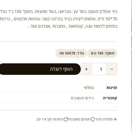
נייר איטלקי מעוצב נטול עץ -פבריאנו ,נטול חומצ
70*50 ס”מ. מתאים ליצירה בנייר בכריכה קשה: עטיפות אלבומים , כריכות 
בסיסים ללוחות שנה, קופסאות , מחברות ,אוגדנים ועוד…
משקל: 100 גרם
גודל: 50X70 סמ
+
−
הוסף לעגלה
זמינות
במלאי
קטגוריה
ניירות מעוצבים
משלוח מהיר
תשלום מאובטח
החזרות תוך 14 יום